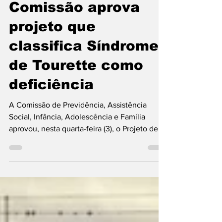
Mandatos Federais
Comissão aprova
projeto que
classifica Síndrome
de Tourette como
deficiência
A Comissão de Previdência, Assistência
Social, Infância, Adolescência e Família
aprovou, nesta quarta-feira (3), o Projeto de
Lei 375/22, do deputado Pompeo de Mattos
(PDT-RS), que considera como deficiência a
síndrome de Tourette – transtorno
neuropsiquiátrico caracterizado por diversos
tiques motores e vocais.