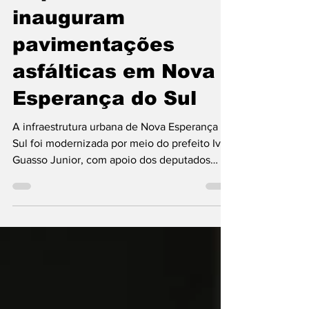
Mandatos Federais
Deputados
inauguram
pavimentações
asfálticas em Nova
Esperança do Sul
A infraestrutura urbana de Nova Esperança do
Sul foi modernizada por meio do prefeito Ivori
Guasso Junior, com apoio dos deputados
Afonso Motta (federal) e Tiago Cadó
(estadual). Na sexta-feira (28), os
parlamentares foram à cidade inaugurar obras
de pavimentação asfáltica da administração
municipal no entorno da praça central,
executadas por meio do recurso de R$ 700