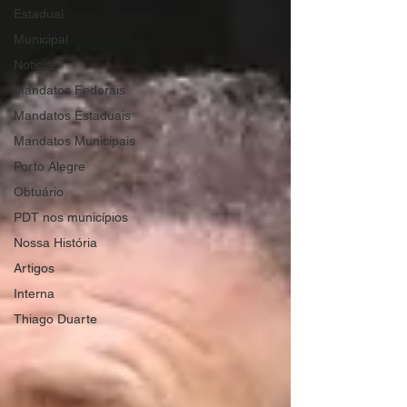
Estadual
Municipal
Noticias
Mandatos Federais
Mandatos Estaduais
Mandatos Municipais
Porto Alegre
Obtuário
PDT nos municípios
Nossa História
Artigos
Interna
Thiago Duarte