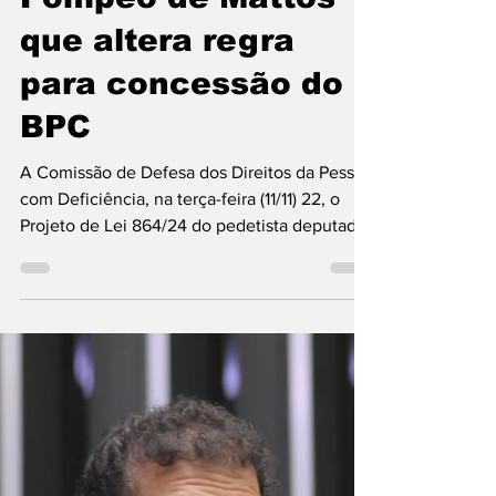
Mandatos Federais
Aprovado projeto de
Pompeo de Mattos
que altera regra
para concessão do
BPC
A Comissão de Defesa dos Direitos da Pessoa
com Deficiência, na terça-feira (11/11) 22, o
Projeto de Lei 864/24 do pedetista deputado
Pompeo de Mattos (RS) dispondo que, “Para
fins de elegibilidade ao Benefício de
Prestação Continuada (BPC), não serão
considerados no cálculo da renda familiar
mensal per capita os valores recebidos a
título de benefícios previdenciários, assim