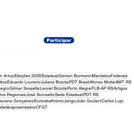
ações
Participar
on Artus
Eleições 2026
Estadual
Gerson Burmann
MandatosFederais
tos
Eduardo Loureiro
Juliana Brizola
PDT Brasil
Afonso Motta
AMT RS
egro
Gilmar Sossella
Leonel Brizola
Porto Alegre
FLB-AP RS
Artigos
ros Regionais
José Scorsatto
Sede Estadual
PDT RS
iovana Gonçalves
Ecotrabalhismo
Jango
João Goulart
Carlos Lupi
idade
aposentados
CFGT