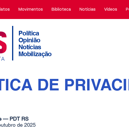
atos
Movimentos
Biblioteca
Notícias
Vídeos
P
Política
Opinião
Notícias
Mobilização
TICA DE PRIVAC
ade — PDT RS
outubro de 2025