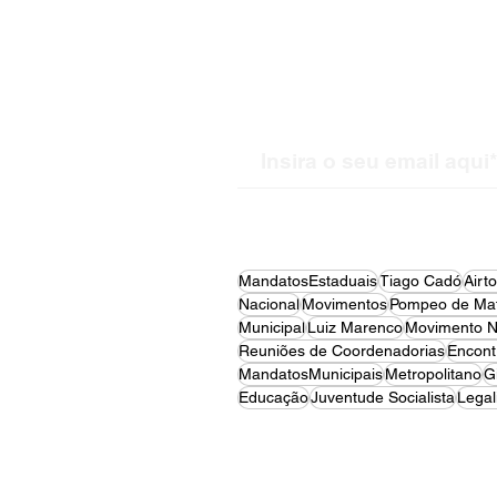
Receba nossas atualiz
MandatosEstaduais
Tiago Cadó
Airt
Nacional
Movimentos
Pompeo de Mat
Municipal
Luiz Marenco
Movimento N
Reuniões de Coordenadorias
Encont
MandatosMunicipais
Metropolitano
G
Educação
Juventude Socialista
Legal