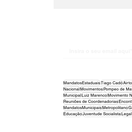
PDT Metropolitano
realiza ato solene em
homenagem aos 104
anos de Leonel Brizola
Receba nossas atualiz
em Porto Alegre
MandatosEstaduais
Tiago Cadó
Airt
Nacional
Movimentos
Pompeo de Mat
Municipal
Luiz Marenco
Movimento N
Reuniões de Coordenadorias
Encont
MandatosMunicipais
Metropolitano
G
Educação
Juventude Socialista
Legal