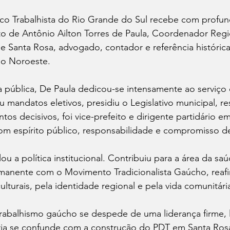
o Trabalhista do Rio Grande do Sul recebe com profunda
to de Antônio Ailton Torres de Paula, Coordenador Regi
 Santa Rosa, advogado, contador e referência histórica
ão Noroeste.
 pública, De Paula dedicou-se intensamente ao serviço 
mandatos eletivos, presidiu o Legislativo municipal, r
s decisivos, foi vice-prefeito e dirigente partidário em
com espírito público, responsabilidade e compromisso d
u a política institucional. Contribuiu para a área da saú
manente com o Movimento Tradicionalista Gaúcho, reaf
ulturais, pela identidade regional e pela vida comunitári
rabalhismo gaúcho se despede de uma liderança firme, l
ória se confunde com a construção do PDT em Santa Rosa