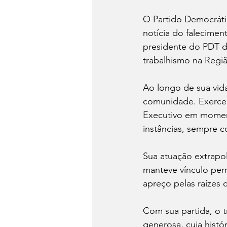
O Partido Democrátic
notícia do falecimen
presidente do PDT de
trabalhismo na Regi
Ao longo de sua vida
comunidade. Exerceu 
Executivo em momento
instâncias, sempre 
Sua atuação extrapolo
manteve vínculo per
apreço pelas raízes c
Com sua partida, o t
generosa, cuja hist