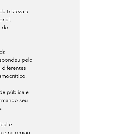
 tristeza a 
onal, 
 do 
da 
espondeu pelo 
 diferentes 
emocrático.
de pública e 
irmando seu 
a.
eal e 
 e na região. 