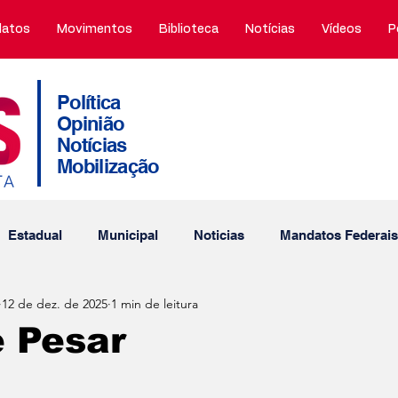
atos
Movimentos
Biblioteca
Notícias
Vídeos
P
Política
Opinião
Notícias
Mobilização
Estadual
Municipal
Noticias
Mandatos Federais
12 de dez. de 2025
1 min de leitura
tos Municipais
Porto Alegre
Obtuário
PDT nos m
 Pesar
Interna
Thiago Duarte