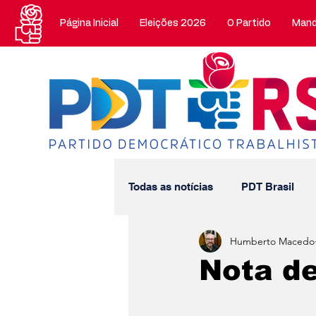
Página Inicial
Eleições 2026
O Partido
Mand
Todas as notícias
PDT Brasil
Humberto Macedo
Mandatos Estaduais
Manda
Nota de
Nossa História
Artigos