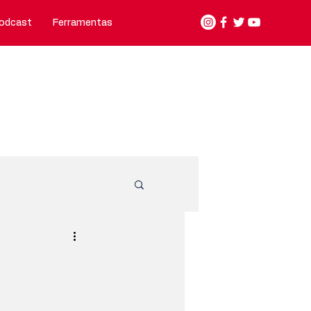
odcast
Ferramentas
Nosso jeito de fazer
Contato
unicípios