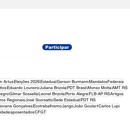
Comunicado de
Falecimento
ações
Participar
on Artus
Eleições 2026
Estadual
Gerson Burmann
MandatosFederais
tos
Eduardo Loureiro
Juliana Brizola
PDT Brasil
Afonso Motta
AMT RS
egro
Gilmar Sossella
Leonel Brizola
Porto Alegre
FLB-AP RS
Artigos
ros Regionais
José Scorsatto
Sede Estadual
PDT RS
iovana Gonçalves
Ecotrabalhismo
Jango
João Goulart
Carlos Lupi
idade
aposentados
CFGT