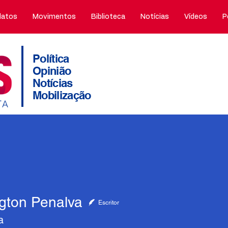
atos
Movimentos
Biblioteca
Notícias
Vídeos
P
Política
Opinião
Notícias
Mobilização
ngton Penalva
Escritor
a