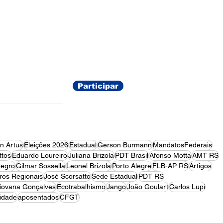
“O Povo Brasileiro”. A
iniciativa, que já faz parte
da agenda de formação
política da Fundação,
ações
agora ganha um novo
formato em podcast,
disponível gratuitamente
nas principais plataformas
Participar
de áudio e vídeo
on Artus
Eleições 2026
Estadual
Gerson Burmann
MandatosFederais
tos
Eduardo Loureiro
Juliana Brizola
PDT Brasil
Afonso Motta
AMT RS
egro
Gilmar Sossella
Leonel Brizola
Porto Alegre
FLB-AP RS
Artigos
ros Regionais
José Scorsatto
Sede Estadual
PDT RS
iovana Gonçalves
Ecotrabalhismo
Jango
João Goulart
Carlos Lupi
idade
aposentados
CFGT