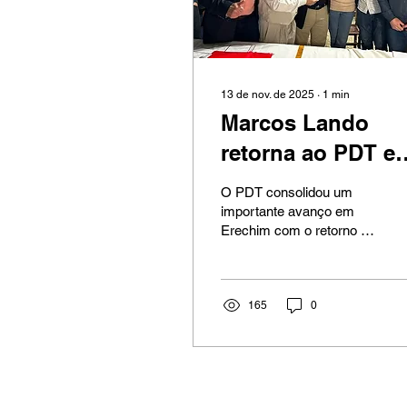
13 de nov. de 2025
∙
1
min
Marcos Lando
retorna ao PDT e
reforça projeto
O PDT consolidou um
trabalhista em
importante avanço em
Erechim com o retorno de
Erechim
Marcos Lando ao partido.
A filiação foi oficializada
durante o Encontro
Regional do PDT,
165
0
realizado na última sexta-
feira (7), e marcou um
dos momentos de maior
destaque do evento.