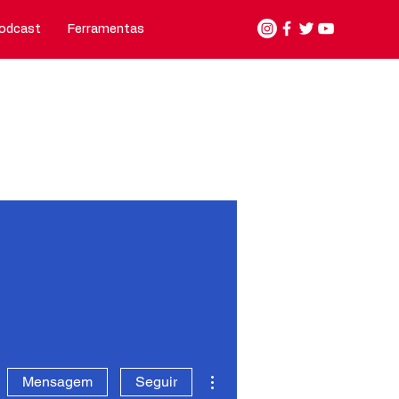
odcast
Ferramentas
Nosso jeito de fazer
Contato
Mais ações
Mensagem
Seguir