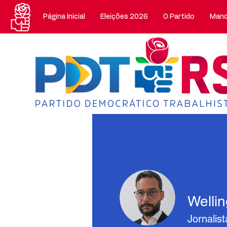
Página Inicial
Eleições 2026
O Partido
Mand
Welli
Jornalist