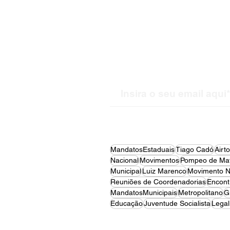
Receba nossas atualiz
MandatosEstaduais
Tiago Cadó
Airt
Nacional
Movimentos
Pompeo de Mat
Municipal
Luiz Marenco
Movimento N
Reuniões de Coordenadorias
Encont
MandatosMunicipais
Metropolitano
G
Educação
Juventude Socialista
Legal