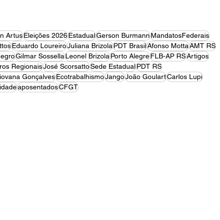
on Artus
Eleições 2026
Estadual
Gerson Burmann
MandatosFederais
tos
Eduardo Loureiro
Juliana Brizola
PDT Brasil
Afonso Motta
AMT RS
egro
Gilmar Sossella
Leonel Brizola
Porto Alegre
FLB-AP RS
Artigos
ros Regionais
José Scorsatto
Sede Estadual
PDT RS
iovana Gonçalves
Ecotrabalhismo
Jango
João Goulart
Carlos Lupi
idade
aposentados
CFGT