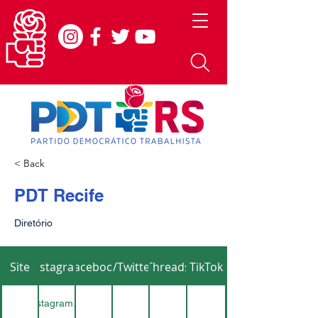
< Back
PDT Recife
Diretório
Site
Instagram
Facebook
X/Twitter
Threads
TikTok
://www.instagram.com/pdtrecife/