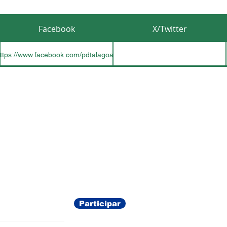
Facebook
X/Twitter
s/
ttps://www.facebook.com/pdtalagoas
ações
Participar