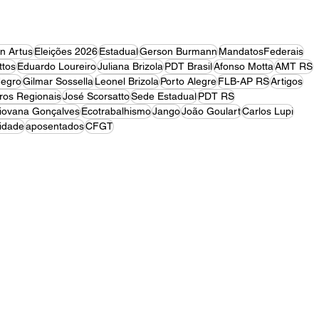
on Artus
Eleições 2026
Estadual
Gerson Burmann
MandatosFederais
tos
Eduardo Loureiro
Juliana Brizola
PDT Brasil
Afonso Motta
AMT RS
egro
Gilmar Sossella
Leonel Brizola
Porto Alegre
FLB-AP RS
Artigos
ros Regionais
José Scorsatto
Sede Estadual
PDT RS
iovana Gonçalves
Ecotrabalhismo
Jango
João Goulart
Carlos Lupi
idade
aposentados
CFGT