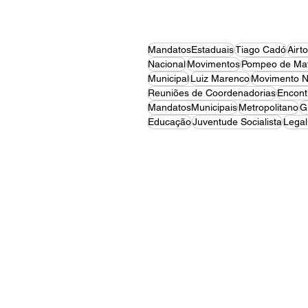
MandatosEstaduais
Tiago Cadó
Airt
Nacional
Movimentos
Pompeo de Mat
Municipal
Luiz Marenco
Movimento N
Reuniões de Coordenadorias
Encont
MandatosMunicipais
Metropolitano
G
Educação
Juventude Socialista
Legal