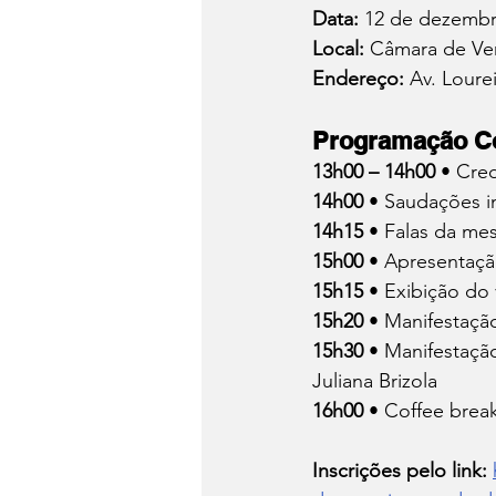
Data:
 12 de dezembr
Local:
 Câmara de Ver
Endereço:
 Av. Loure
Programação C
13h00 – 14h00 
• Cre
14h00 
• Saudações i
14h15 
• Falas da me
15h00 
• Apresentaçã
15h15 
• Exibição do 
15h20 
• Manifestaçã
15h30 
• Manifestaçã
Juliana Brizola
16h00 
• Coffee brea
Inscrições pelo link: