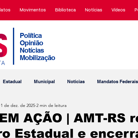
atos
Movimentos
Biblioteca
Notícias
Vídeos
P
Política
Opinião
Notícias
Mobilização
Estadual
Municipal
Noticias
Mandatos Federais
1 de dez. de 2025
2 min de leitura
tos Municipais
Porto Alegre
Obtuário
PDT nos m
EM AÇÃO | AMT-RS re
o Estadual e encerr
Interna
Thiago Duarte