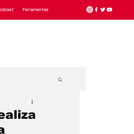
odcast
Ferramentas
Nosso jeito de fazer
Contato
unicípios
aliza
a