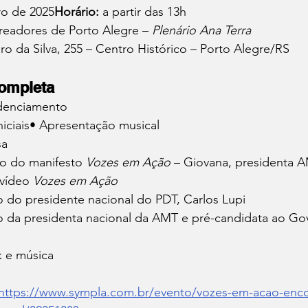
o de 2025
Horário:
 a partir das 13h
eadores de Porto Alegre – 
Plenário Ana Terra
iro da Silva, 255 – Centro Histórico – Porto Alegre/RS
ompleta
denciamento
niciais• Apresentação musical
sa
o do manifesto 
Vozes em Ação
 – Giovana, presidenta 
vídeo 
Vozes em Ação
o do presidente nacional do PDT, Carlos Lupi
o da presidenta nacional da AMT e pré-candidata ao Go
k e música
https://www.sympla.com.br/evento/vozes-em-acao-enco