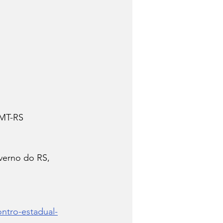
AMT-RS
verno do RS, 
ntro-estadual-