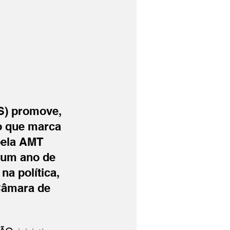
S) promove, 
o que marca 
pela AMT 
 um ano de 
a política, 
Câmara de 