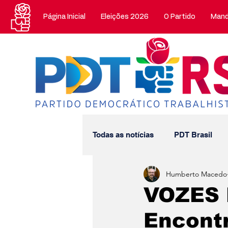
Página Inicial
Eleições 2026
O Partido
Mand
Todas as notícias
PDT Brasil
Humberto Macedo
Mandatos Estaduais
Manda
VOZES 
Encontr
Nossa História
Artigos