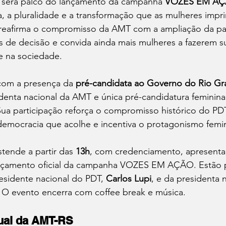
será palco do lançamento da campanha 
VOZES EM A
a, a pluralidade e a transformação que as mulheres impr
 reafirma o compromisso da AMT com a ampliação da par
s de decisão e convida ainda mais mulheres a fazerem s
e na sociedade.
 com a presença da 
pré-candidata ao Governo do Rio Gra
identa nacional da AMT e única pré-candidatura feminina
Sua participação reforça o compromisso histórico do PD
emocracia que acolhe e incentiva o protagonismo femi
tende a partir das 
13h
, com credenciamento, apresentaç
ançamento oficial da campanha VOZES EM AÇÃO. Estão p
esidente nacional do PDT, 
Carlos Lupi
, e da presidenta 
. O evento encerra com coffee break e música.
ual da AMT-RS