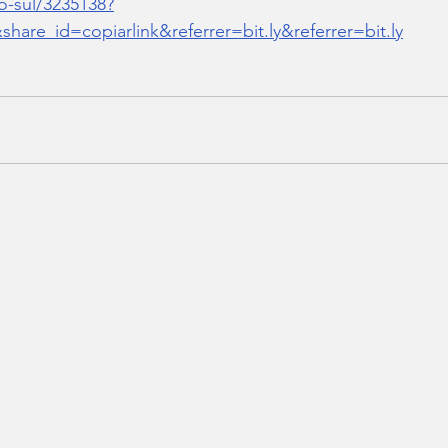
o-sul/3235138?
share_id=copiarlink&referrer=bit.ly&referrer=bit.ly