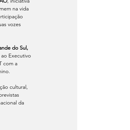
ÇÃO
, iniciativa 
imem na vida 
ticipação 
uas vozes 
nde do Sul, 
 ao Executivo 
T com a 
nino.
ão cultural, 
revistas 
nacional da 