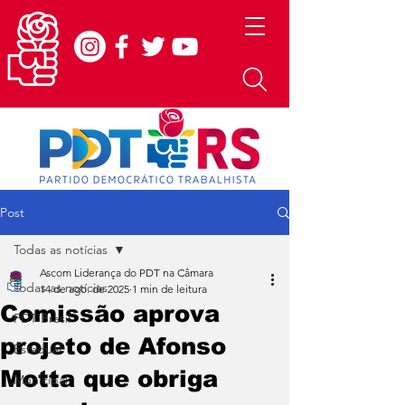
Post
Todas as notícias
Ascom Liderança do PDT na Câmara
Todas as notícias
14 de ago. de 2025
1 min de leitura
Comissão aprova
PDT Brasil
projeto de Afonso
Estadual
Motta que obriga
Municipal