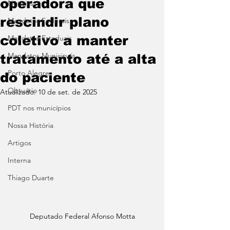
operadora que
Noticias
rescindir plano
Mandatos Federais
coletivo a manter
Mandatos Estaduais
Mandatos Municipais
tratamento até a alta
Porto Alegre
do paciente
Obtuário
Atualizado:
10 de set. de 2025
PDT nos municípios
Nossa História
Artigos
Interna
Thiago Duarte
Deputado Federal Afonso Motta