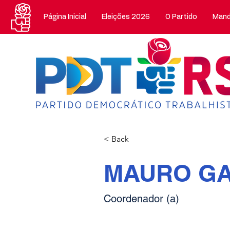
Página Inicial
Eleições 2026
O Partido
Mand
< Back
MAURO G
Coordenador (a)