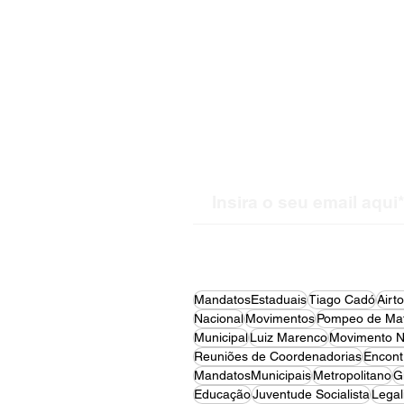
Receba nossas atualiz
MandatosEstaduais
Tiago Cadó
Airt
Nacional
Movimentos
Pompeo de Mat
Municipal
Luiz Marenco
Movimento N
Reuniões de Coordenadorias
Encont
MandatosMunicipais
Metropolitano
G
Educação
Juventude Socialista
Legal