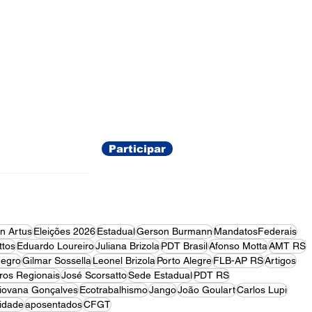
ações
Participar
on Artus
Eleições 2026
Estadual
Gerson Burmann
MandatosFederais
tos
Eduardo Loureiro
Juliana Brizola
PDT Brasil
Afonso Motta
AMT RS
egro
Gilmar Sossella
Leonel Brizola
Porto Alegre
FLB-AP RS
Artigos
ros Regionais
José Scorsatto
Sede Estadual
PDT RS
iovana Gonçalves
Ecotrabalhismo
Jango
João Goulart
Carlos Lupi
idade
aposentados
CFGT