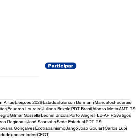
ações
Participar
on Artus
Eleições 2026
Estadual
Gerson Burmann
MandatosFederais
tos
Eduardo Loureiro
Juliana Brizola
PDT Brasil
Afonso Motta
AMT RS
egro
Gilmar Sossella
Leonel Brizola
Porto Alegre
FLB-AP RS
Artigos
ros Regionais
José Scorsatto
Sede Estadual
PDT RS
iovana Gonçalves
Ecotrabalhismo
Jango
João Goulart
Carlos Lupi
idade
aposentados
CFGT