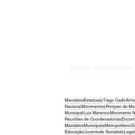
Receba nossas atualiz
MandatosEstaduais
Tiago Cadó
Airt
Nacional
Movimentos
Pompeo de Mat
Municipal
Luiz Marenco
Movimento N
Reuniões de Coordenadorias
Encont
MandatosMunicipais
Metropolitano
G
Educação
Juventude Socialista
Legal