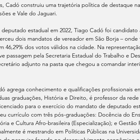
s, Cadó construiu uma trajetória política de destaque na
sões e Vale do Jaguari.
 deputado estadual em 2022, Tiago Cadó foi candidato
xerceu dois mandatos de vereador em São Borja – onde f
m 46,29% dos votos válidos na cidade. Na representação
ve passagem pela Secretaria Estadual do Trabalho e De
secretário adjunto na pasta que chegou a comandar inte
dó agrega conhecimento e qualificações profissionais em
as graduações, História e Direito, é professor da rede 
licenciado para o exercício do mandato de deputado est
eu currículo com três pós-graduações: Docência do Ens
tória e Cultura Afro-brasileira (Especialização); e Gestão 
almente é mestrando em Políticas Públicas na Universid
 de pesquisa focado no desenvolvimento econômico e s