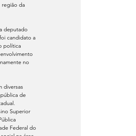
 região da 
 a deputado 
oi candidato a 
 política 
senvolvimento 
rinamente no 
 diversas 
pública de 
adual. 
ino Superior 
Pública 
ade Federal do 
ocial na área 