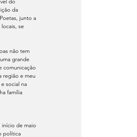
vel do 
ição da 
oetas, junto a 
locais, se 
oas não tem 
 uma grande 
de comunicação 
a região e meu 
 social na 
a família 
início de maio 
 política 