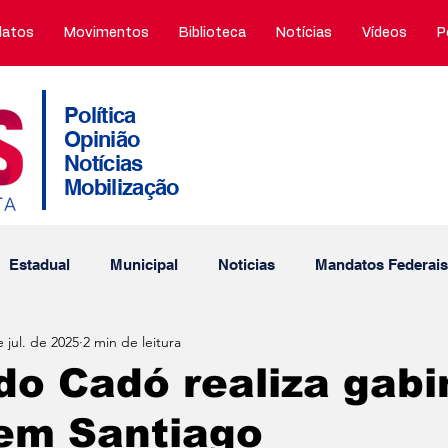
atos
Movimentos
Biblioteca
Notícias
Vídeos
P
Política
Opinião
Notícias
Mobilização
Estadual
Municipal
Noticias
Mandatos Federais
 jul. de 2025
2 min de leitura
tos Municipais
Porto Alegre
Obtuário
PDT nos m
o Cadó realiza gabi
 em Santiago
Interna
Thiago Duarte