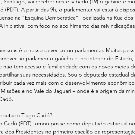
, Santiago, vai receber neste sábado (19) o gabinete mó
(PDT). A partir das 9h, o parlamentar vai estar à dispos
ense na “Esquina Democrática”, localizada na Rua dos P
A iniciativa, com foco no acolhimento das reivindicações 
pessoas é o nosso dever como parlamentar. Muitas pess
omover ao parlamento gaúcho e, no interior do Estado,
 não tem acesso e familiaridade com os novos meios 
partilhar suas necessidades. Sou o deputado estadual d
ibuir cada vez mais com o desenvolvimento econômico e
 Missões e no Vale do Jaguari – onde é a origem da minh
 Cadó.
deputado Tiago Cadó?
o Cadó (PDT) tomou posse como deputado estadual no 
ra dos Presidentes no primeiro escalão da representação