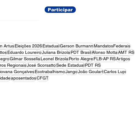
Participar
on Artus
Eleições 2026
Estadual
Gerson Burmann
MandatosFederais
tos
Eduardo Loureiro
Juliana Brizola
PDT Brasil
Afonso Motta
AMT RS
egro
Gilmar Sossella
Leonel Brizola
Porto Alegre
FLB-AP RS
Artigos
ros Regionais
José Scorsatto
Sede Estadual
PDT RS
iovana Gonçalves
Ecotrabalhismo
Jango
João Goulart
Carlos Lupi
idade
aposentados
CFGT