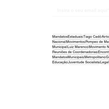
MandatosEstaduais
Tiago Cadó
Airt
Nacional
Movimentos
Pompeo de Mat
Municipal
Luiz Marenco
Movimento N
Reuniões de Coordenadorias
Encont
MandatosMunicipais
Metropolitano
G
Educação
Juventude Socialista
Legal