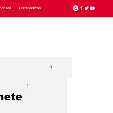
odcast
Ferramentas
Nosso jeito de fazer
Contato
unicípios
nete