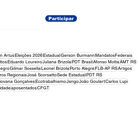
Participar
on Artus
Eleições 2026
Estadual
Gerson Burmann
MandatosFederais
tos
Eduardo Loureiro
Juliana Brizola
PDT Brasil
Afonso Motta
AMT RS
egro
Gilmar Sossella
Leonel Brizola
Porto Alegre
FLB-AP RS
Artigos
ros Regionais
José Scorsatto
Sede Estadual
PDT RS
iovana Gonçalves
Ecotrabalhismo
Jango
João Goulart
Carlos Lupi
idade
aposentados
CFGT