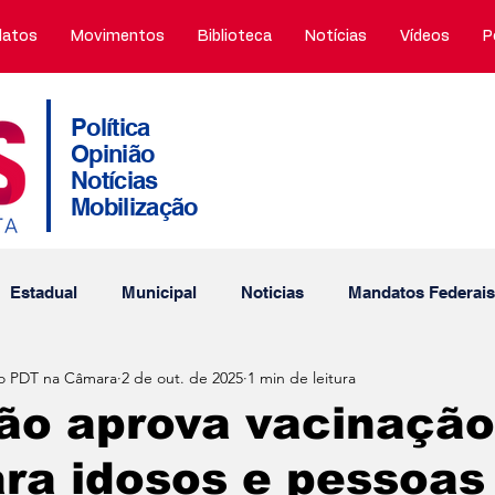
atos
Movimentos
Biblioteca
Notícias
Vídeos
P
Política
Opinião
Notícias
Mobilização
Estadual
Municipal
Noticias
Mandatos Federais
o PDT na Câmara
2 de out. de 2025
1 min de leitura
tos Municipais
Porto Alegre
Obtuário
PDT nos m
ão aprova vacinaçã
ara idosos e pessoa
Interna
Thiago Duarte