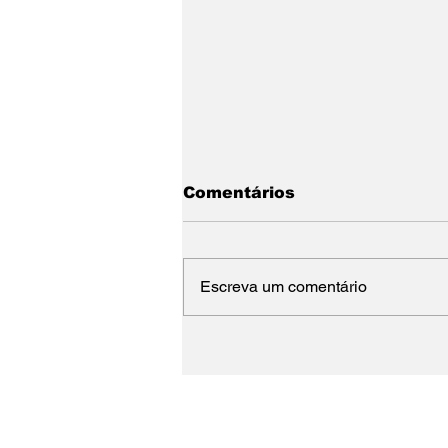
Comentários
Escreva um comentário
Comissão aprova
projeto que classifica
Síndrome de Tourette
como deficiência
Receba nossas atualiz