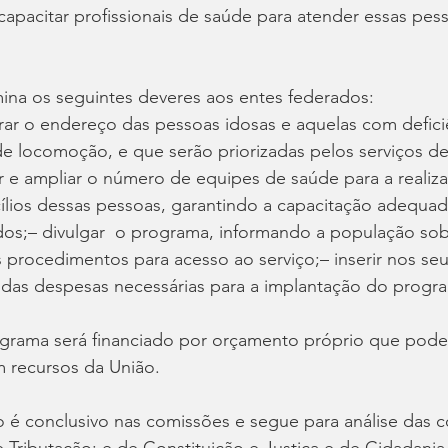
capacitar profissionais de saúde para atender essas pes
ina os seguintes deveres aos entes federados:
strar o endereço das pessoas idosas e aquelas com defici
e locomoção, e que serão priorizadas pelos serviços de
ar e ampliar o número de equipes de saúde para a realiz
ílios dessas pessoas, garantindo a capacitação adequad
idos;– divulgar  o programa, informando a população sobr
s procedimentos para acesso ao serviço;– inserir nos se
a das despesas necessárias para a implantação do progr
ograma será financiado por orçamento próprio que poder
recursos da União.
o é conclusivo nas comissões e segue para análise das 