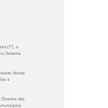
ra (1º), o 
 no Sistema 
essoas idosas 
iar a 
Direitos das 
 municípios 