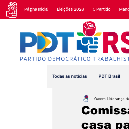
Página Inicial
Eleições 2026
O Partido
Mand
Todas as notícias
PDT Brasil
Ascom Liderança d
Mandatos Estaduais
Manda
Comiss
casa p
Nossa História
Artigos