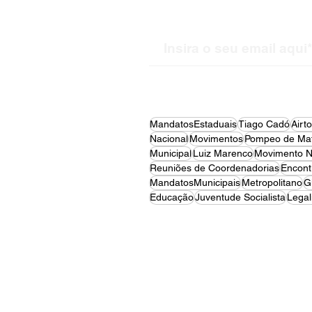
MandatosEstaduais
Tiago Cadó
Airt
Nacional
Movimentos
Pompeo de Mat
Municipal
Luiz Marenco
Movimento N
Reuniões de Coordenadorias
Encont
MandatosMunicipais
Metropolitano
G
Educação
Juventude Socialista
Legal