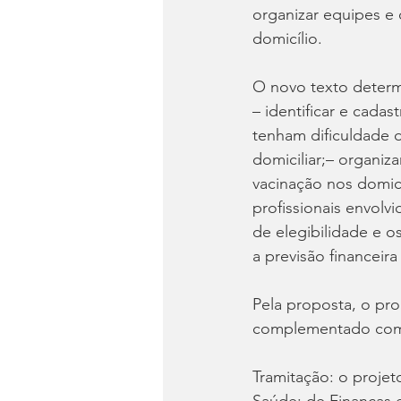
organizar equipes e 
domicílio.
O novo texto determ
– identificar e cada
tenham dificuldade d
domiciliar;– organiz
vacinação nos domic
profissionais envolv
de elegibilidade e o
a previsão financeir
Pela proposta, o pr
complementado com 
Tramitação: o projet