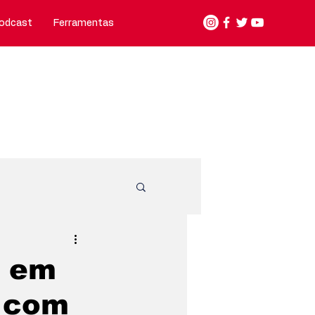
odcast
Ferramentas
Nosso jeito de fazer
Contato
unicípios
o em
s com