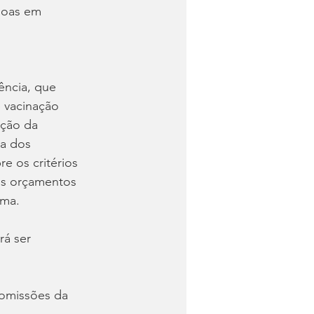
soas em 
ência, que 
 vacinação 
ação da 
a dos 
e os critérios 
us orçamentos 
ama.
á ser 
comissões da 