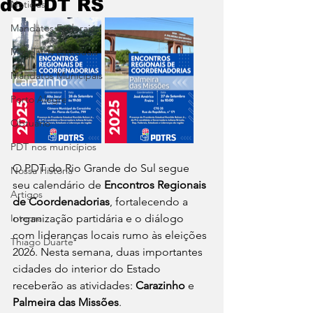
do PDT RS
Noticias
Mandatos Federais
Mandatos Estaduais
Mandatos Municipais
Porto Alegre
Obtuário
PDT nos municípios
O PDT do Rio Grande do Sul segue 
Nossa História
seu calendário de 
Encontros Regionais 
Artigos
de Coordenadorias
, fortalecendo a 
Interna
organização partidária e o diálogo 
com lideranças locais rumo às eleições 
Thiago Duarte
2026. Nesta semana, duas importantes 
cidades do interior do Estado 
receberão as atividades: 
Carazinho
 e 
Palmeira das Missões
.