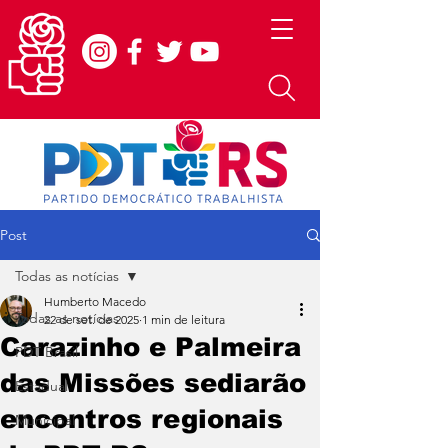
Post
Todas as notícias
Humberto Macedo
Todas as notícias
22 de set. de 2025
1 min de leitura
Carazinho e Palmeira
PDT Brasil
das Missões sediarão
Estadual
encontros regionais
Municipal